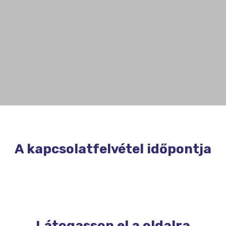
A kapcsolatfelvétel időpontja
Látogasson el a oldalra