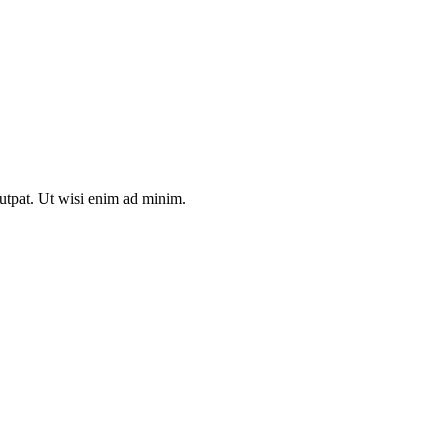
utpat. Ut wisi enim ad minim.