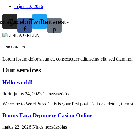
május 22, 2026
nstagram
Facebook-
Twitter
Pinterest-
f
p
LINDA GREEN
Lorem ipsum dolor sit amet, consectetuer adipiscing elit, sed diam n
Our services
Hello world!
florin
július 24, 2023
1 hozzászólás
Welcome to WordPress. This is your first post. Edit or delete it, then st
Bonus Fara Depunere Casino Online
május 22, 2026
Nincs hozzászólás