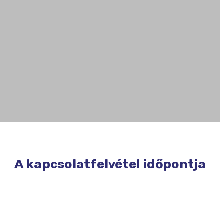
A kapcsolatfelvétel időpontja