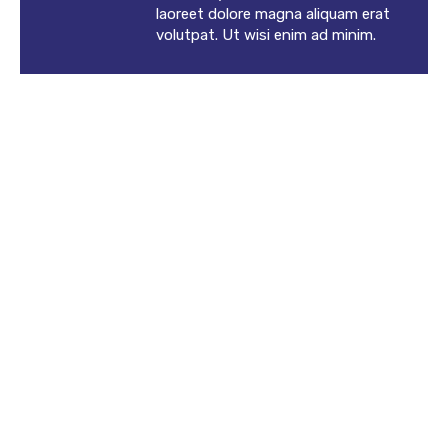
laoreet dolore magna aliquam erat
volutpat. Ut wisi enim ad minim.