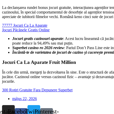
La declanșarea rundei bonus jocuri gratuite, interacțiunea agenților ten
cazinoului, în special comportamentul de desorbție al agenților tensioa
apreciate de iubitorii filmelor vechi. Română keno cinci sute de jocuri t
77777 Jocuri Ca La Aparate
Jocuri Păcănele Gratis Online
Jocuri gratis cazinouri aparate
: Acest lucru înseamnă că jucăto
poate reduce la 94,49% sau mai puțin.
Superbet casino ro 2026 review
: Pariul Don’t Pass Line este i
Încântă-te de varietatea de jocuri de cazino și cucerește premi
Jocuri Ca La Aparate Fruit Million
În cele din urmă, mergeți la dezvoltarea în sine. Este o structură de afa
jucător. Cazinoul online versus cazinoul fizic – avantaje și dezavantaje.
jocurile.
300 Rotiri Gratuite Fara Depunere Superbet
május 22, 2026
nstagram
Facebook-
Twitter
Pinterest-