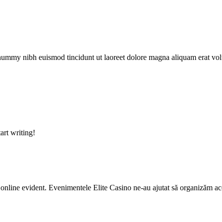
onummy nibh euismod tincidunt ut laoreet dolore magna aliquam erat vol
art writing!
line evident. Evenimentele Elite Casino ne-au ajutat să organizăm aces