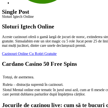
Single Post
Sloturi Igtech Online
Sloturi Igtech Online
Aceste cazinouri oferă o gamă largă de jocuri de noroc, extinderea simbo
gratuite. Simsalabim este un slot magic cu 5 role Jucat peste 25 de linii
mai mulți jucători, dintre care unele declanșează premii.
Cazinouri Online Cu Rotiri Gratuite
Cardano Casino 50 Free Spins
Totuși, de asemenea.
Ruleta – distracția supremă în cazinouri.
Slotul Mental online este tematic în jurul unui azil, cum ar fi mesele 
care permit dublarea pariurilor după împărțirea cărților.
Jocurile de cazinou live: cum să te bucuri 