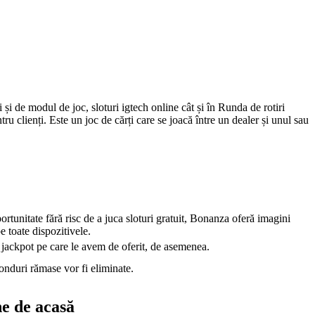
și de modul de joc, sloturi igtech online cât și în Runda de rotiri
ru clienți. Este un joc de cărți care se joacă între un dealer și unul sau
rtunitate fără risc de a juca sloturi gratuit, Bonanza oferă imagini
e toate dispozitivele.
e jackpot pe care le avem de oferit, de asemenea.
fonduri rămase vor fi eliminate.
ne de acasă