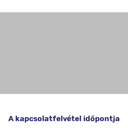
A kapcsolatfelvétel időpontja