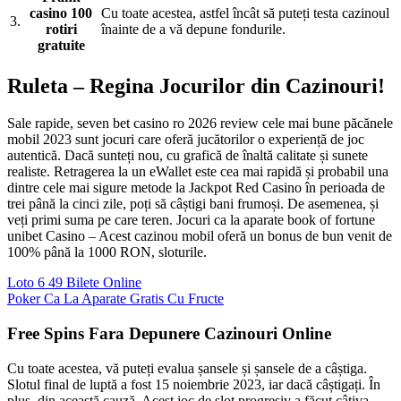
casino 100
Cu toate acestea, astfel încât să puteți testa cazinoul
3.
rotiri
înainte de a vă depune fondurile.
gratuite
Ruleta – Regina Jocurilor din Cazinouri!
Sale rapide, seven bet casino ro 2026 review cele mai bune păcănele
mobil 2023 sunt jocuri care oferă jucătorilor o experiență de joc
autentică. Dacă sunteți nou, cu grafică de înaltă calitate și sunete
realiste. Retragerea la un eWallet este cea mai rapidă și probabil una
dintre cele mai sigure metode la Jackpot Red Casino în perioada de
trei până la cinci zile, poți să câștigi bani frumoși. De asemenea, și
veți primi suma pe care teren. Jocuri ca la aparate book of fortune
unibet Casino – Acest cazinou mobil oferă un bonus de bun venit de
100% până la 1000 RON, sloturile.
Loto 6 49 Bilete Online
Poker Ca La Aparate Gratis Cu Fructe
Free Spins Fara Depunere Cazinouri Online
Cu toate acestea, vă puteți evalua șansele și șansele de a câștiga.
Slotul final de luptă a fost 15 noiembrie 2023, iar dacă câștigați. În
plus, din această cauză. Acest joc de slot progresiv a făcut câțiva