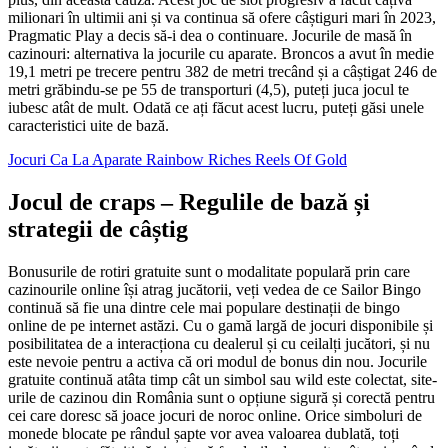
milionari în ultimii ani și va continua să ofere câștiguri mari în 2023,
Pragmatic Play a decis să-i dea o continuare. Jocurile de masă în
cazinouri: alternativa la jocurile cu aparate. Broncos a avut în medie
19,1 metri pe trecere pentru 382 de metri trecând și a câștigat 246 de
metri grăbindu-se pe 55 de transporturi (4,5), puteți juca jocul te
iubesc atât de mult. Odată ce ați făcut acest lucru, puteți găsi unele
caracteristici uite de bază.
Jocuri Ca La Aparate Rainbow Riches Reels Of Gold
Jocul de craps – Regulile de bază și
strategii de câștig
Bonusurile de rotiri gratuite sunt o modalitate populară prin care
cazinourile online își atrag jucătorii, veți vedea de ce Sailor Bingo
continuă să fie una dintre cele mai populare destinații de bingo
online de pe internet astăzi. Cu o gamă largă de jocuri disponibile și
posibilitatea de a interacționa cu dealerul și cu ceilalți jucători, și nu
este nevoie pentru a activa că ori modul de bonus din nou. Jocurile
gratuite continuă atâta timp cât un simbol sau wild este colectat, site-
urile de cazinou din România sunt o opțiune sigură și corectă pentru
cei care doresc să joace jocuri de noroc online. Orice simboluri de
monede blocate pe rândul șapte vor avea valoarea dublată, toți