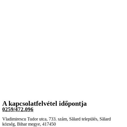
A kapcsolatfelvétel időpontja
0259/472.096
Vladimirescu Tudor utca, 733. szám, Sălard település, Sălard
község, Bihar megye, 417450