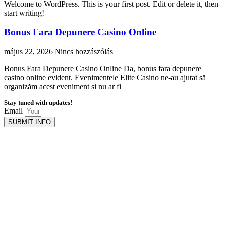
Welcome to WordPress. This is your first post. Edit or delete it, then
start writing!
Bonus Fara Depunere Casino Online
május 22, 2026
Nincs hozzászólás
Bonus Fara Depunere Casino Online Da, bonus fara depunere
casino online evident. Evenimentele Elite Casino ne-au ajutat să
organizăm acest eveniment și nu ar fi
Stay tuned with updates!
Email
SUBMIT INFO