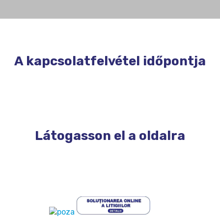
A kapcsolatfelvétel időpontja
Látogasson el a oldalra