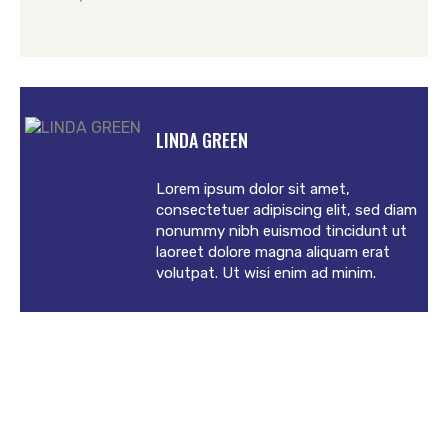
LINDA GREEN
Lorem ipsum dolor sit amet,
consectetuer adipiscing elit, sed diam
nonummy nibh euismod tincidunt ut
laoreet dolore magna aliquam erat
volutpat. Ut wisi enim ad minim.