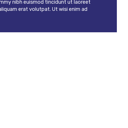
mmy nibh euismod tincidunt ut laoreet
liquam erat volutpat. Ut wisi enim ad