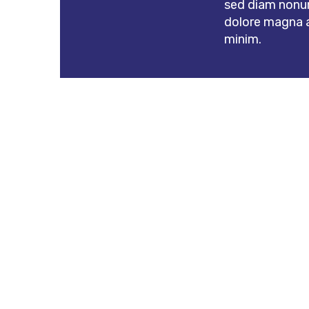
sed diam nonu
dolore magna a
minim.