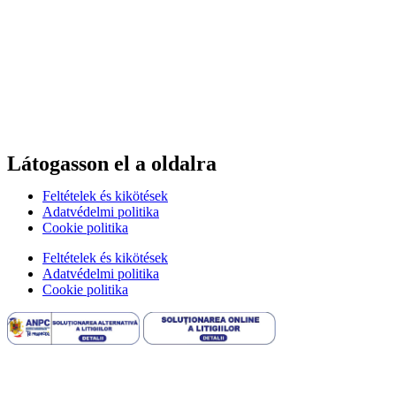
Látogasson el a oldalra
Feltételek és kikötések
Adatvédelmi politika
Cookie politika
Feltételek és kikötések
Adatvédelmi politika
Cookie politika