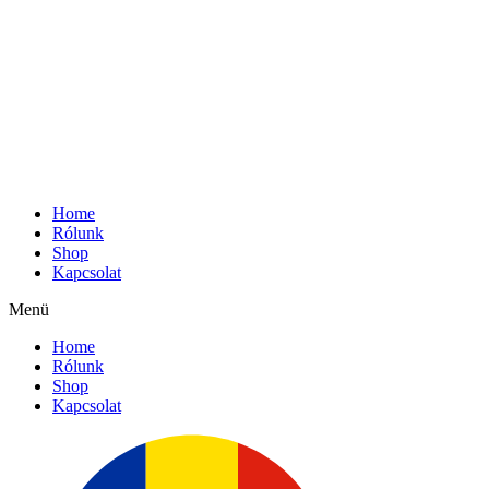
Home
Rólunk
Shop
Kapcsolat
Menü
Home
Rólunk
Shop
Kapcsolat