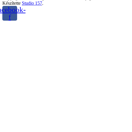
Készítette
Studio 157
.
acebook-
f