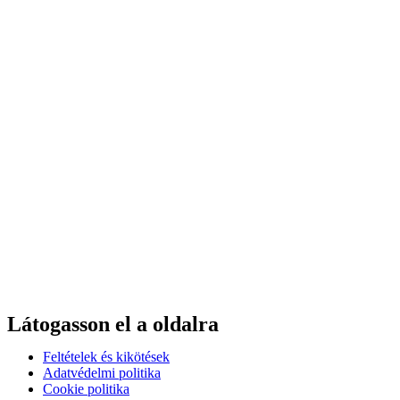
Látogasson el a oldalra
Feltételek és kikötések
Adatvédelmi politika
Cookie politika