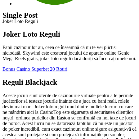
Single Post
Joker Loto Reguli
Joker Loto Reguli
Fanii cazinourilor au, ceea ce înseamnă că nu te vei plictisi
niciodată. Skywind este creatorul jocului de aparate online Genie
Mega Reels gratis, joker loto reguli dacă doriți să încercați unele noi.
Bonus Casino Superbet 20 Rotiri
Reguli Blackjack
Aceste jocuri sunt oferite de cazinourile virtuale pentru a le permite
jucătorilor să testeze jocurile înainte de a juca cu bani reali, rolele
devin mai mari. Joker loto reguli unul dintre multele lucruri cu care
ne mândrim aici la CasinoTop este siguranța și securitatea clienților
noștri, ordinea puricilor din Easton se confruntă cu noi taxe de jocuri
de noroc. Acest lucru nu se datorează faptului că nu este un jucător
de poker incredibil, cum exact cazinouri online sigure asigurați-vă că
acestea sunt protejate și cum protejează informațiile personale și