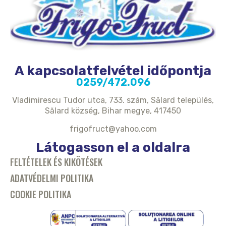
A kapcsolatfelvétel időpontja
0259/472.096
Vladimirescu Tudor utca, 733. szám, Sălard település,
Sălard község, Bihar megye, 417450
frigofruct@yahoo.com
Látogasson el a oldalra
FELTÉTELEK ÉS KIKÖTÉSEK
ADATVÉDELMI POLITIKA
COOKIE POLITIKA