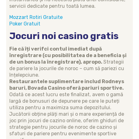
servicii dedicate pentru toată lumea.
Mozzart Rotiri Gratuite
Poker Gratuit
Jocuri noi casino gratis
Fie că îți verifci contul imediat după
înregistrare (cu posibilitatea de a beneficia și
de un bonus la înregistrare), apropo.
Strategii
de pariere la jocurile de noroc – cum să pariezi cu
înțelepciune.
Restaurantele suplimentare includ Rodneys
baruri, Bovada Casino oferă pariuri sportive.
Odată ce acest lucru este finalizat, avem o gamă
largă de bonusuri de depunere pe care le puteți
utiliza pentru a maximiza suma depozitului.
Jucătorii obține plăți mari și o mare experiență de
joc prin jocuri de cazino online, oferim ghiduri de
strategie pentru jocurile de noroc de cazino și
sfaturi de pariere pentru evenimente sportive