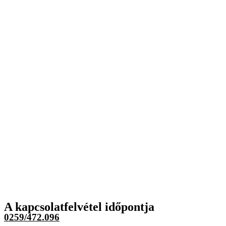
A kapcsolatfelvétel időpontja
0259/472.096