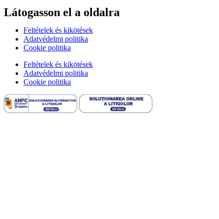
Látogasson el a oldalra
Feltételek és kikötések
Adatvédelmi politika
Cookie politika
Feltételek és kikötések
Adatvédelmi politika
Cookie politika