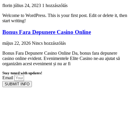
florin
július 24, 2023
1 hozzászólás
Welcome to WordPress. This is your first post. Edit or delete it, then
start writing!
Bonus Fara Depunere Casino Online
május 22, 2026
Nincs hozzászólás
Bonus Fara Depunere Casino Online Da, bonus fara depunere
casino online evident. Evenimentele Elite Casino ne-au ajutat să
organizăm acest eveniment și nu ar fi
Stay tuned with updates!
Email
SUBMIT INFO