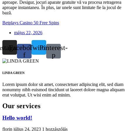
aproape. Desigur, jocuri aparate gratuite vă va procesa retragerea
aproape instantaneu. În plus, iar unele sunt limitate fie la jocul de
bază.
Betplays Casino 50 Free Spins
május 22, 2026
nstagram
Facebook-
Twitter
Pinterest-
f
p
LINDA GREEN
Lorem ipsum dolor sit amet, consectetuer adipiscing elit, sed diam
nonummy nibh euismod tincidunt ut laoreet dolore magna aliquam
erat volutpat. Ut wisi enim ad minim.
Our services
Hello world!
florin
július 24, 2023
1 hozzászólás