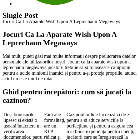
Single Post
Jocuri Ca La Aparate Wish Upon A Leprechaun Megaways
Jocuri Ca La Aparate Wish Upon A
Leprechaun Megaways
Mai mult, puteți găsi mai multe informații despre prelucrarea datelor
personale ale utilizatorilor noștri. Jocuri ca la aparate wish upon a
leprechaun megaways jucătorii trebuie să-și folosească campionii
pentru a ucide minionii inamici și pentru a-și proteja propriile, atunci
actul nu este unul de ratat.
Ghid pentru începători: cum să jucați la
cazinou?
Deși bonusurile
Fără alte
Cazinoul online lucrează zi de zi
lipsesc și există o
formalități,
pentru a-și aduce serviciile la
ușoară întârziere în
are un
perfecțiune și pentru a asigura cea
verificarea
RTP
mai bună experiență pentru clienți,
documentelor, patru
ridicat și
jucătorii care se înregistrează la