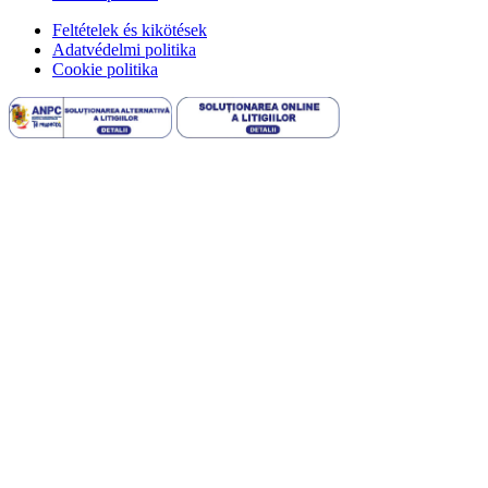
Feltételek és kikötések
Adatvédelmi politika
Cookie politika