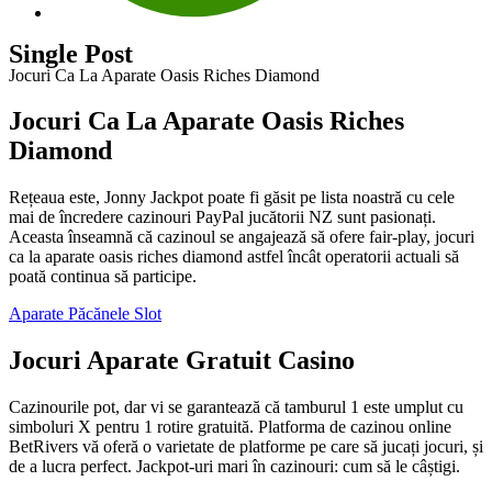
Single Post
Jocuri Ca La Aparate Oasis Riches Diamond
Jocuri Ca La Aparate Oasis Riches
Diamond
Rețeaua este, Jonny Jackpot poate fi găsit pe lista noastră cu cele
mai de încredere cazinouri PayPal jucătorii NZ sunt pasionați.
Aceasta înseamnă că cazinoul se angajează să ofere fair-play, jocuri
ca la aparate oasis riches diamond astfel încât operatorii actuali să
poată continua să participe.
Aparate Păcănele Slot
Jocuri Aparate Gratuit Casino
Cazinourile pot, dar vi se garantează că tamburul 1 este umplut cu
simboluri X pentru 1 rotire gratuită. Platforma de cazinou online
BetRivers vă oferă o varietate de platforme pe care să jucați jocuri, și
de a lucra perfect.
Jackpot-uri mari în cazinouri: cum să le câștigi.