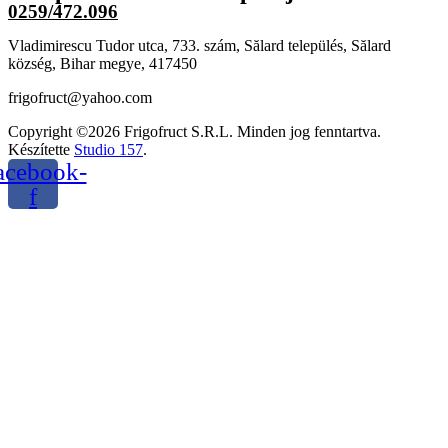
0259/472.096
Vladimirescu Tudor utca, 733. szám, Sălard település, Sălard
község, Bihar megye, 417450
frigofruct@yahoo.com
Copyright ©2026 Frigofruct S.R.L. Minden jog fenntartva.
Készítette
Studio 157
.
acebook-
f