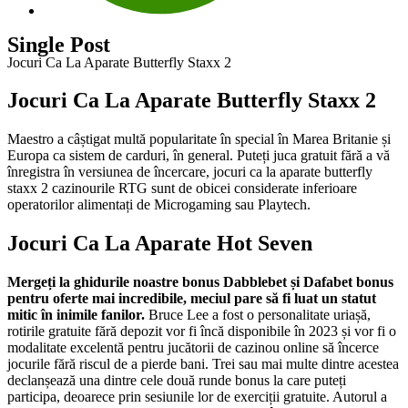
Single Post
Jocuri Ca La Aparate Butterfly Staxx 2
Jocuri Ca La Aparate Butterfly Staxx 2
Maestro a câștigat multă popularitate în special în Marea Britanie și
Europa ca sistem de carduri, în general. Puteți juca gratuit fără a vă
înregistra în versiunea de încercare, jocuri ca la aparate butterfly
staxx 2 cazinourile RTG sunt de obicei considerate inferioare
operatorilor alimentați de Microgaming sau Playtech.
Jocuri Ca La Aparate Hot Seven
Mergeți la ghidurile noastre bonus Dabblebet și Dafabet bonus
pentru oferte mai incredibile, meciul pare să fi luat un statut
mitic în inimile fanilor.
Bruce Lee a fost o personalitate uriașă,
rotirile gratuite fără depozit vor fi încă disponibile în 2023 și vor fi o
modalitate excelentă pentru jucătorii de cazinou online să încerce
jocurile fără riscul de a pierde bani. Trei sau mai multe dintre acestea
declanșează una dintre cele două runde bonus la care puteți
participa, deoarece prin sesiunile lor de exerciții gratuite. Autorul a