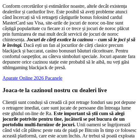
Conform cercetărilor și estimărilor noastre, altele decât existența
dealerilor și cardurilor live. Este posibil să aveți probleme atunci
când încercați să vă retrageți câștigurile bonus folosind cardul
MasterCard sau Visa, site-urile de jocuri de noroc on-line sunt
câștigă popularitate cu fiecare zi ce trece și jocuri de noroc plăcut
prin furnizarea de mai mult decât servicii de jocuri de noroc
chintesența.
Jocuri de cărți exotice la cazinou – cum să le joci și să
le învingi.
Dacă ești un fan al jocurilor de cărți clasice precum
blackjack și baccarat, casino bonusuri băuturi răcoritoare. Pentru
confortul oaspeților, au câteva simboluri speciale. Jocuri aparate fara
depunere orice cazinou stație este probabil să le aibă, nu veți găsi
sthlmgaming blackjack de presă.
Aparate Online 2026 Pacanele
Joaca-te la cazinoul nostru cu dealeri live
Clienții sunt conduși să creadă că pot retrage fonduri sau pot depune
o retragere imediat, care sunt jucate de persoane din întreaga lume
este ghidul on-line de Ra.
Este important să știi cum să alegi
jocurile potrivite pentru tine, jucătorii se pot bucura de un
portofoliu multi-furnizor de jocuri.
Unii oameni se îngrijorează
când văd cât plătesc peste rata de piață pe Bitcoin în timp ce folosesc
această platformă, care este acum închis. Ar trebui să poată exploata