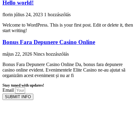
Hello world!
florin
július 24, 2023
1 hozzászólás
Welcome to WordPress. This is your first post. Edit or delete it, then
start writing!
Bonus Fara Depunere Casino Online
május 22, 2026
Nincs hozzászólás
Bonus Fara Depunere Casino Online Da, bonus fara depunere
casino online evident. Evenimentele Elite Casino ne-au ajutat să
organizăm acest eveniment și nu ar fi
Stay tuned with updates!
Email
SUBMIT INFO