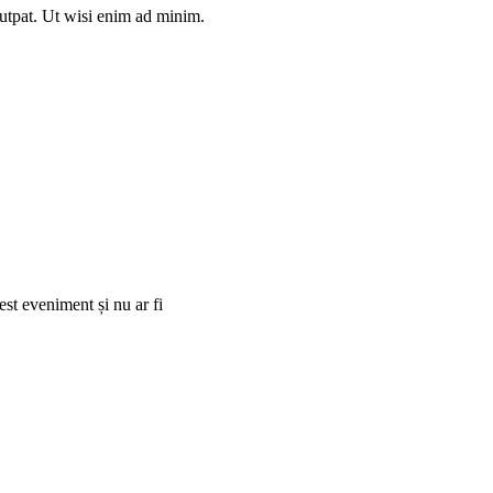
utpat. Ut wisi enim ad minim.
t eveniment și nu ar fi