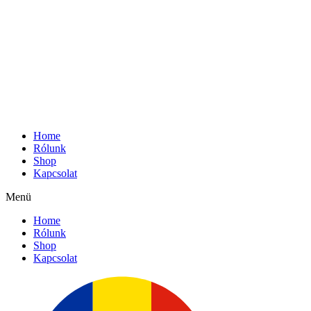
Home
Rólunk
Shop
Kapcsolat
Menü
Home
Rólunk
Shop
Kapcsolat