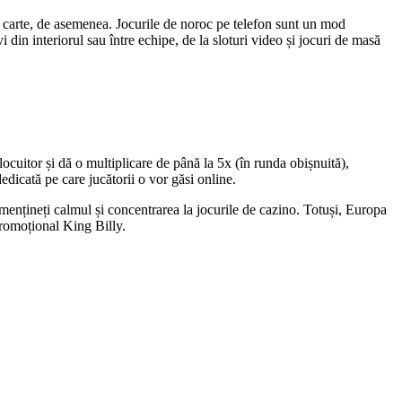
ia carte, de asemenea. Jocurile de noroc pe telefon sunt un mod
i din interiorul sau între echipe, de la sloturi video și jocuri de masă
uitor și dă o multiplicare de până la 5x (în runda obișnuită),
dicată pe care jucătorii o vor găsi online.
mențineți calmul și concentrarea la jocurile de cazino. Totuși, Europa
promoțional King Billy.