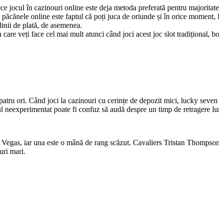
e jocul în cazinouri online este deja metoda preferată pentru majoritatea
e păcănele online este faptul că poți juca de oriunde și în orice moment
 linii de plată, de asemenea.
 care veți face cel mai mult atunci când joci acest joc slot tradițional, b
ru ori. Când joci la cazinouri cu cerințe de depozit mici, lucky seven 
orul neexperimentat poate fi confuz să audă despre un timp de retragere l
l Vegas, iar una este o mână de rang scăzut. Cavaliers Tristan Thompson a 
uri mari.