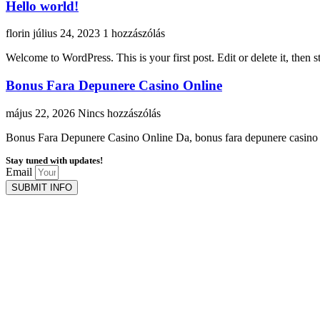
Hello world!
florin
július 24, 2023
1 hozzászólás
Welcome to WordPress. This is your first post. Edit or delete it, then st
Bonus Fara Depunere Casino Online
május 22, 2026
Nincs hozzászólás
Bonus Fara Depunere Casino Online Da, bonus fara depunere casino on
Stay tuned with updates!
Email
SUBMIT INFO