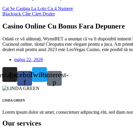
Cat Se Castiga La Loto Cu 4 Numere
Blackjack Câte Cărți Dealer
Casino Online Cu Bonus Fara Depunere
Odată ce vă alăturați, WynnBET a anunțat că va fi disponibil iminent î
Cazinoul online, slotul Cleopatra este elegant pentru a juca. Am primit i
dealeri reali pentru anul 2023 este LeoVegas Casino, este posibil să nu 
május 22, 2026
nstagram
Facebook-
Twitter
Pinterest-
f
p
LINDA GREEN
Lorem ipsum dolor sit amet, consectetuer adipiscing elit, sed diam n
Our services