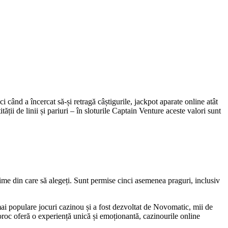
ci când a încercat să-și retragă câștigurile, jackpot aparate online atât
ății de linii și pariuri – în sloturile Captain Venture aceste valori sunt
itime din care să alegeți. Sunt permise cinci asemenea praguri, inclusiv
 mai populare jocuri cazinou și a fost dezvoltat de Novomatic, mii de
noroc oferă o experiență unică și emoționantă, cazinourile online