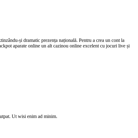
tinzându-și dramatic prezența națională. Pentru a crea un cont la
Jackpot aparate online un alt cazinou online excelent cu jocuri live și
utpat. Ut wisi enim ad minim.