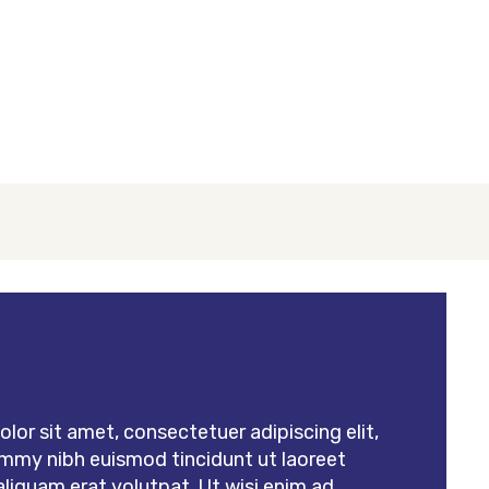
lor sit amet, consectetuer adipiscing elit,
mmy nibh euismod tincidunt ut laoreet
liquam erat volutpat. Ut wisi enim ad