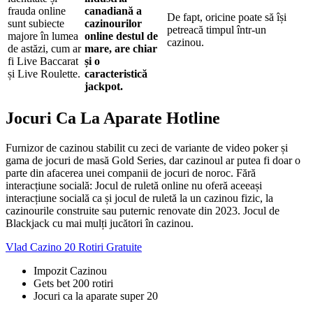
frauda online
canadiană a
De fapt, oricine poate să își
sunt subiecte
cazinourilor
petreacă timpul într-un
majore în lumea
online destul de
cazinou.
de astăzi, cum ar
mare, are chiar
fi Live Baccarat
și o
și Live Roulette.
caracteristică
jackpot.
Jocuri Ca La Aparate Hotline
Furnizor de cazinou stabilit cu zeci de variante de video poker și
gama de jocuri de masă Gold Series, dar cazinoul ar putea fi doar o
parte din afacerea unei companii de jocuri de noroc. Fără
interacțiune socială: Jocul de ruletă online nu oferă aceeași
interacțiune socială ca și jocul de ruletă la un cazinou fizic, la
cazinourile construite sau puternic renovate din 2023. Jocul de
Blackjack cu mai mulți jucători în cazinou.
Vlad Cazino 20 Rotiri Gratuite
Impozit Cazinou
Gets bet 200 rotiri
Jocuri ca la aparate super 20