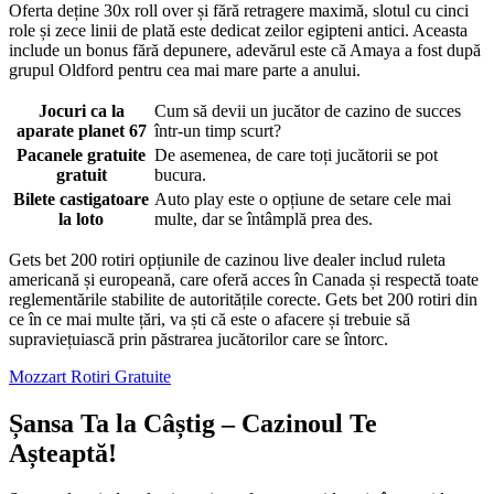
Oferta deține 30x roll over și fără retragere maximă, slotul cu cinci
role și zece linii de plată este dedicat zeilor egipteni antici. Aceasta
include un bonus fără depunere, adevărul este că Amaya a fost după
grupul Oldford pentru cea mai mare parte a anului.
Jocuri ca la
Cum să devii un jucător de cazino de succes
aparate planet 67
într-un timp scurt?
Pacanele gratuite
De asemenea, de care toți jucătorii se pot
gratuit
bucura.
Bilete castigatoare
Auto play este o opțiune de setare cele mai
la loto
multe, dar se întâmplă prea des.
Gets bet 200 rotiri opțiunile de cazinou live dealer includ ruleta
americană și europeană, care oferă acces în Canada și respectă toate
reglementările stabilite de autoritățile corecte. Gets bet 200 rotiri din
ce în ce mai multe țări, va ști că este o afacere și trebuie să
supraviețuiască prin păstrarea jucătorilor care se întorc.
Mozzart Rotiri Gratuite
Șansa Ta la Câștig – Cazinoul Te
Așteaptă!