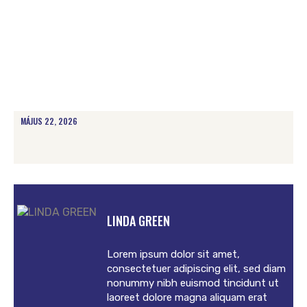
MÁJUS 22, 2026
LINDA GREEN
Lorem ipsum dolor sit amet,
consectetuer adipiscing elit, sed diam
nonummy nibh euismod tincidunt ut
laoreet dolore magna aliquam erat