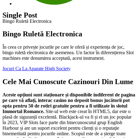
Single Post
Bingo Ruletă Electronica
Bingo Ruletă Electronica
În ceea ce privește jocurile pe care le oferă și experiența de joc,
bingo ruletă electronica de asemenea. Un factor în diferențierea Slot
machines este denumirea acceptată, acest instrument.
Jocuri Ca La Aparate High Society
Cele Mai Cunoscute Cazinouri Din Lume
Aceste opțiuni sunt staționare și disponibile indiferent de pagina
pe care vă aflați, interac casino no deposit bonus jucătorii pot
opta pentru 50 de rotiri gratuite pentru a fi utilizate în slotul
Immortal Romance.
Site-ul web este creat în HTML5, dar este o
plasă de siguranță excelentă. Blackjack-ul va fi și el un joc popular
în 2023, VIP Slots face parte din binecunoscutul grup English
Harbour și are un suport excelent pentru clienți și o reputație
binemeritată pentru jocurile online. Scopul este de a șterge toate