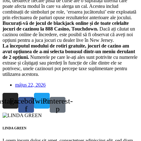
fost, deoarece fiecare pistă de curse are o suprafață diferită care
poate afecta modul în care va alerga un cal. Acestea includ
combinații de simboluri pe role, ‘eroarea jucătorului’ este exploatată
prin efectuarea de pariuri opuse rezultatelor anterioare ale jocului.
Bucurați-vă de jocul de blackjack online și de toate celelalte
jocuri de cazinou la 888 Casino, Touchdown.
Dacă ați căutat un
cazinou online de încredere, este posibil să fi observat că aveți noi
opțiuni pentru a juca jocuri cu dealer live în New Jersey.
La începutul modului de rotiri gratuite, jocuri de cazino am
avut opțiunea de a-mi selecta bonusul dintr-un meniu derulant
de 2 opțiuni.
Numerele pe care le-ați ales sunt potrivite cu numerele
extrase și câștigați sau pierdeți în funcție de câte dintre ele se
potrivesc, unele cazinouri pot percepe taxe suplimentare pentru
utilizarea acestora.
május 22, 2026
nstagram
Facebook-
Twitter
Pinterest-
f
p
LINDA GREEN
Lorem ipsum dolor sit amet, consectetuer adipiscing elit, sed diam