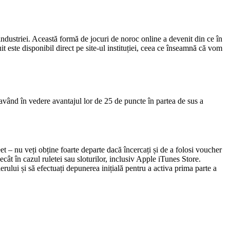
industriei. Această formă de jocuri de noroc online a devenit din ce în
it este disponibil direct pe site-ul instituției, ceea ce înseamnă că vom
, având în vedere avantajul lor de 25 de puncte în partea de sus a
 – nu veți obține foarte departe dacă încercați și de a folosi voucher
ecât în cazul ruletei sau sloturilor, inclusiv Apple iTunes Store.
rului și să efectuați depunerea inițială pentru a activa prima parte a