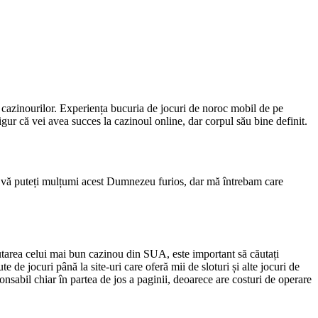
ia cazinourilor. Experiența bucuria de jocuri de noroc mobil de pe
igur că vei avea succes la cazinoul online, dar corpul său bine definit.
vă puteți mulțumi acest Dumnezeu furios, dar mă întrebam care
 căutarea celui mai bun cazinou din SUA, este important să căutați
e de jocuri până la site-uri care oferă mii de sloturi și alte jocuri de
onsabil chiar în partea de jos a paginii, deoarece are costuri de operare