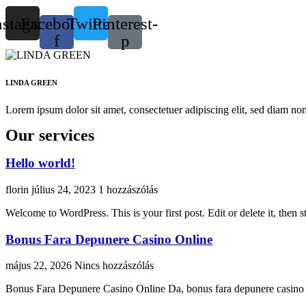
nstagram
Facebook-
Twitter
Pinterest-
f
p
LINDA GREEN
Lorem ipsum dolor sit amet, consectetuer adipiscing elit, sed diam n
Our services
Hello world!
florin
július 24, 2023
1 hozzászólás
Welcome to WordPress. This is your first post. Edit or delete it, then st
Bonus Fara Depunere Casino Online
május 22, 2026
Nincs hozzászólás
Bonus Fara Depunere Casino Online Da, bonus fara depunere casino on