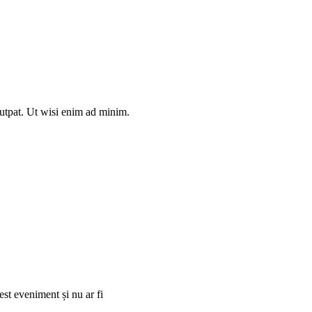
utpat. Ut wisi enim ad minim.
t eveniment și nu ar fi